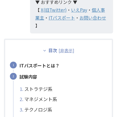
▼ おすすめリンク ▼
【
X(旧Twitter)
・
いえPay
・
個人事
業主
・
ITパスポート
・
お問い合わせ
】
目次
[
非表示
]
ITパスポートとは？
試験内容
ストラテジ系
マネジメント系
テクノロジ系