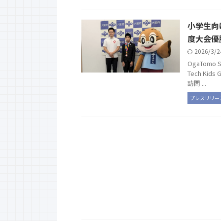
小学生向け
度大会優
2026/3/
OgaTom
Tech Ki
訪問 ...
プレスリリー