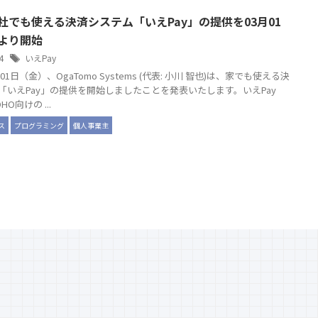
社でも使える決済システム「いえPay」の提供を03月01
より開始
24
いえPay
月01日（金）、OgaTomo Systems (代表: 小川 智也)は、家でも使える決
「いえPay」の提供を開始しましたことを発表いたします。いえPay
O向けの ...
ス
プログラミング
個人事業主