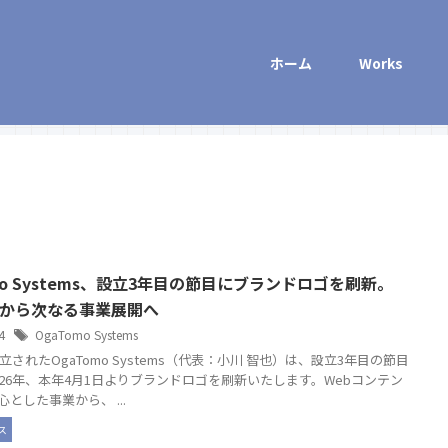
ホーム
Works
mo Systems、設立3年目の節目にブランドロゴを刷新。
作から次なる事業展開へ
24
OgaTomo Systems
設立されたOgaTomo Systems（代表：小川 智也）は、設立3年目の節目
026年、本年4月1日よりブランドロゴを刷新いたします。Webコンテン
とした事業から、 ...
ス