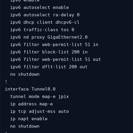
  ipv6 enable

  ipv6 autoselect enable

  ipv6 autoselect ra-delay 0

  ipv6 dhcp client dhcpv6-cl

  ipv6 traffic-class tos 0

  ipv6 nd proxy GigaEthernet2.0

  ipv6 filter web-permit-list 51 in

  ipv6 filter block-list 200 in

  ipv6 filter web-permit-list 51 out

  ipv6 filter dflt-list 200 out

  no shutdown

!

interface Tunnel0.0

  tunnel mode map-e jpix

  ip address map-e

  ip tcp adjust-mss auto

  ip napt enable

  no shutdown
