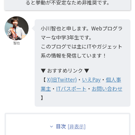
ると挙動が不安定なため非推奨です。
小川智也と申します。Webプログラ
マーな中学3年生です。
智也
このブログでは主にITやガジェット
系の情報を発信しています！
▼ おすすめリンク ▼
【
X(旧Twitter)
・
いえPay
・
個人事
業主
・
ITパスポート
・
お問い合わせ
】
目次
[
非表示
]