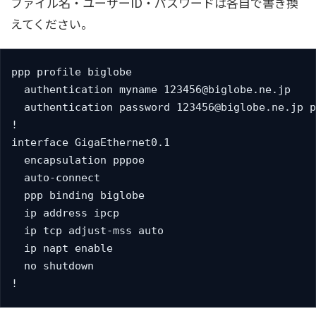
ファイル名・ユーザーID・パスワードは各自で書き換
えてください。
ppp profile biglobe

  authentication myname 
123456@biglobe.ne.jp
  authentication password 
123456@biglobe.ne.jp
 p
!

interface GigaEthernet0.1

  encapsulation pppoe

  auto-connect

  ppp binding biglobe

  ip address ipcp

  ip tcp adjust-mss auto

  ip napt enable

  no shutdown

!