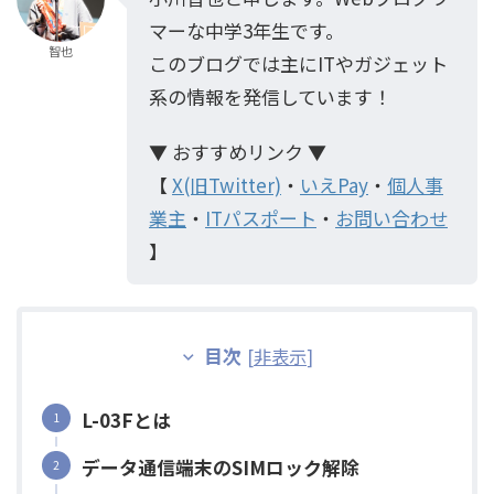
マーな中学3年生です。
智也
このブログでは主にITやガジェット
系の情報を発信しています！
▼ おすすめリンク ▼
【
X(旧Twitter)
・
いえPay
・
個人事
業主
・
ITパスポート
・
お問い合わせ
】
目次
[
非表示
]
L-03Fとは
データ通信端末のSIMロック解除